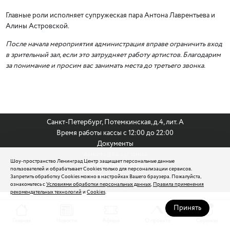
Главные роли исполняет супружеская пара Антона Лаврентьева и
Алины Астровской.
После начала мероприятия администрация вправе ограничить вход
в зрительный зал, если это затрудняет работу артистов. Благодарим
за понимание и просим вас занимать места до третьего звонка.
Санкт-Петербург, Потемкинская, д.4, лит. А
Время работы кассы с 12:00 до 22:00
Документы
Анкета для кастинга
Шоу-пространство Ленинград Центр защищает персональные данные
По всем вопросам:
пользователей и обрабатывает Cookies только для персонализации сервисов.
8 (812) 242 9999
Запретить обработку Cookies можно в настройках Вашего браузера. Пожалуйста,
ознакомьтесь с
Условиями обработки персональных данных
,
Правила применения
reservation@leningradcenter.ru
рекомендательных технологий
и
Cookies
.
Форма обращения
Принять
Главная
Новости
Афиша
О проекте
Сервисы