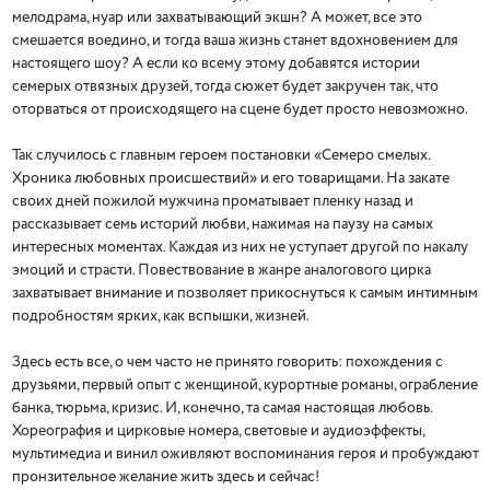
мелодрама, нуар или захватывающий экшн? А может, все это
смешается воедино, и тогда ваша жизнь станет вдохновением для
настоящего шоy? А если ко всему этому добавятся истории
семерых отвязных друзей, тогда сюжет будет закручен так, что
оторваться от происходящего на сцене будет просто невозможно.
Так случилось с главным героем постановки «Семеро смелых.
Хроника любовных происшествий» и его товарищами. На закате
своих дней пожилой мужчина проматывает пленку назад и
рассказывает семь историй любви, нажимая на паузу на самых
интересных моментах. Каждая из них не уступает другой по накалу
эмоций и страсти. Повествование в жанре аналогового цирка
захватывает внимание и позволяет прикоснуться к самым интимным
подробностям ярких, как вспышки, жизней.
Здесь есть все, о чем часто не принято говорить: похождения с
друзьями, первый опыт с женщиной, курортные романы, ограбление
банка, тюрьма, кризис. И, конечно, та самая настоящая любовь.
Хореография и цирковые номера, световые и аудиоэффекты,
мультимедиа и винил оживляют воспоминания героя и пробуждают
пронзительное желание жить здесь и сейчас!