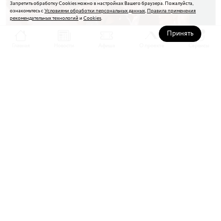
Запретить обработку Cookies можно в настройках Вашего браузера. Пожалуйста,
ознакомьтесь с
Условиями обработки персональных данных
,
Правила применения
рекомендательных технологий
и
Cookies
.
Принять
Главная
Новости
Афиша
О проекте
Сервисы
В центре внимания. Ленинград Центр!
В новом выпуске журнала
«Мнение редакции*»
— большой
специальный проект о нас. Мы рассказали, как Ленинград