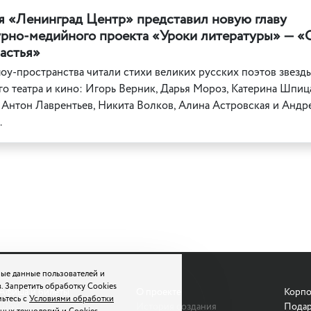
я «Ленинград Центр» представил новую главу
урно-медийного проекта «Уроки литературы» — «
астья»
оу-пространства читали стихи великих русских поэтов звезд
о театра и кино: Игорь Верник, Дарья Мороз, Катерина Шпиц
 Антон Лаврентьев, Никита Волков, Алина Астровская и Андр
.
ые данные пользователей и
. Запретить обработку Cookies
Афиша и билеты
О проекте
Корпо
мьтесь с
Условиями обработки
Шоу
История создания
Подар