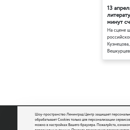
13 апрел
литерат
минут сч
На сцене ш
российског
Кузнецова,
Вешкурцев
Шоу-пространство Ленинград Центр защищает персональн
обрабатывает Cookies только для персонализации сервисов
Санкт-Петербург, Потемкинская, д.4, лит. А
можно в настройках Вашего браузера. Пожалуйста, ознако
Время работы кассы с 12:00 до 22:00