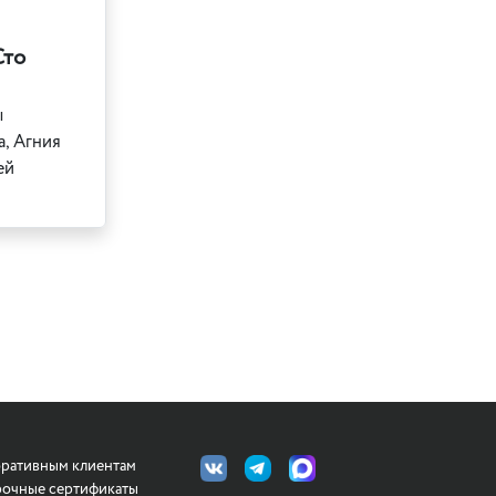
Сто
ы
а, Агния
ей
ративным клиентам
очные сертификаты