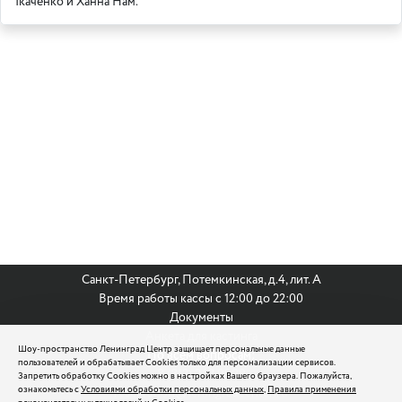
Ткаченко и Ханна Нам.
Санкт-Петербург, Потемкинская, д.4, лит. А
Время работы кассы с 12:00 до 22:00
Документы
Анкета для кастинга
Шоу-пространство Ленинград Центр защищает персональные данные
По всем вопросам:
пользователей и обрабатывает Cookies только для персонализации сервисов.
8 (812) 242 9999
Запретить обработку Cookies можно в настройках Вашего браузера. Пожалуйста,
ознакомьтесь с
Условиями обработки персональных данных
,
Правила применения
reservation@leningradcenter.ru