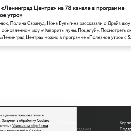
 «Ленинград Центра» на 78 канале в программе
ое утро»
нюх, Полина Сарамуд, Нона Булыгина рассказали о Драйв шо
 и обновленном шоу «Фавориты луны. Поцелуй». Посмотреть с
«Ленинград Центра» можно в программе «Полезное утро» с 5
ые данные пользователей и
. Запретить обработку Cookies
Афиша и билеты
О проекте
Корпо
мьтесь с
Условиями обработки
Шоу
История создания
Подар