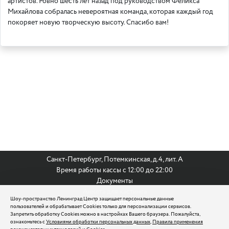
артистов. Ровно шесть лет назад под руководством Феликса
Михайлова собралась невероятная команда, которая каждый год
покоряет новую творческую высоту. Спасибо вам!
Санкт-Петербург, Потемкинская, д.4, лит. А
Время работы кассы с 12:00 до 22:00
Документы
Анкета для кастинга
Шоу-пространство Ленинград Центр защищает персональные данные
По всем вопросам:
пользователей и обрабатывает Cookies только для персонализации сервисов.
8 (812) 242 9999
Запретить обработку Cookies можно в настройках Вашего браузера. Пожалуйста,
ознакомьтесь с
Условиями обработки персональных данных
,
Правила применения
reservation@leningradcenter.ru