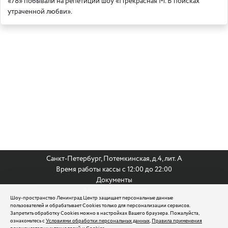
«78» побывали на репетиции шоу «Прекрасная М. В поисках
утраченной любви».
Санкт-Петербург, Потемкинская, д.4, лит. А
Время работы кассы с 12:00 до 22:00
Документы
Анкета для кастинга
Шоу-пространство Ленинград Центр защищает персональные данные
По всем вопросам:
пользователей и обрабатывает Cookies только для персонализации сервисов.
8 (812) 242 9999
Запретить обработку Cookies можно в настройках Вашего браузера. Пожалуйста,
ознакомьтесь с
Условиями обработки персональных данных
,
Правила применения
reservation@leningradcenter.ru