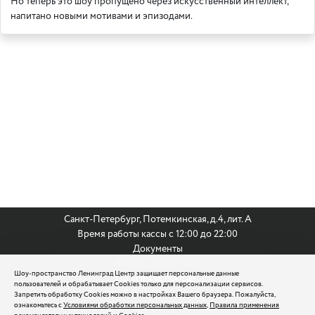
Но теперь это шоу пропущено через искусственный интеллект,
напитано новыми мотивами и эпизодами.
Санкт-Петербург, Потемкинская, д.4, лит. А
Время работы кассы с 12:00 до 22:00
Документы
Анкета для кастинга
Шоу-пространство Ленинград Центр защищает персональные данные
По всем вопросам:
пользователей и обрабатывает Cookies только для персонализации сервисов.
8 (812) 242 9999
Запретить обработку Cookies можно в настройках Вашего браузера. Пожалуйста,
ознакомьтесь с
Условиями обработки персональных данных
,
Правила применения
reservation@leningradcenter.ru