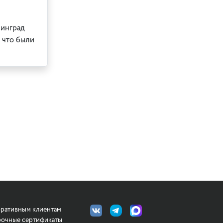
нинград
, что были
ративным клиентам
очные сертификаты