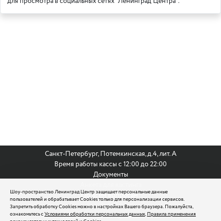
для просмотра в социальных сетях "Ленинград Центра".
Санкт-Петербург, Потемкинская, д.4, лит. А
Время работы кассы с 12:00 до 22:00
Документы
Анкета для кастинга
Шоу-пространство Ленинград Центр защищает персональные данные
По всем вопросам:
пользователей и обрабатывает Cookies только для персонализации сервисов.
8 (812) 242 9999
Запретить обработку Cookies можно в настройках Вашего браузера. Пожалуйста,
ознакомьтесь с
Условиями обработки персональных данных
,
Правила применения
reservation@leningradcenter.ru