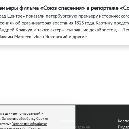
ремьеры фильма «Союз спасения» в репортаже «Со
рад Центре» показали петербургскую премьеру историческог
ения» об организаторах восстания 1825 года. Картину предс
ндрей Кравчук, а также актеры, сыгравшие декабристов, — Л
аксим Матвеев, Иван Янковский и другие.
ые данные пользователей и
. Запретить обработку Cookies
Афиша и билеты
О проекте
Корпо
мьтесь с
Условиями обработки
Шоу
История создания
Подар