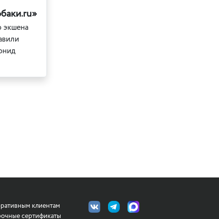
баки.ru»
о экшена
тавили
еонид
ративным клиентам
очные сертификаты