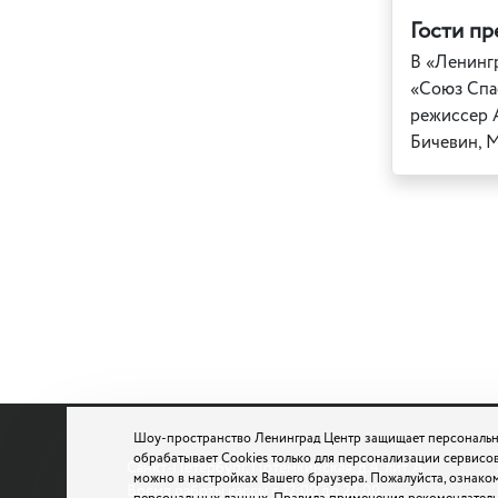
Гости п
В «Ленинг
«Союз Спас
режиссер А
Бичевин, М
Шоу-пространство Ленинград Центр защищает персональн
обрабатывает Cookies только для персонализации сервисов
Санкт-Петербург, Потемкинская, д.4, лит. А
можно в настройках Вашего браузера. Пожалуйста, ознако
Время работы кассы с 12:00 до 22:00