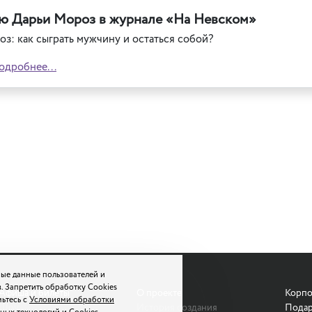
ю Дарьи Мороз в журнале «На Невском»
з: как сыграть мужчину и остаться собой?
одробнее...
ые данные пользователей и
. Запретить обработку Cookies
Афиша и билеты
О проекте
Корпо
мьтесь с
Условиями обработки
Шоу
История создания
Подар