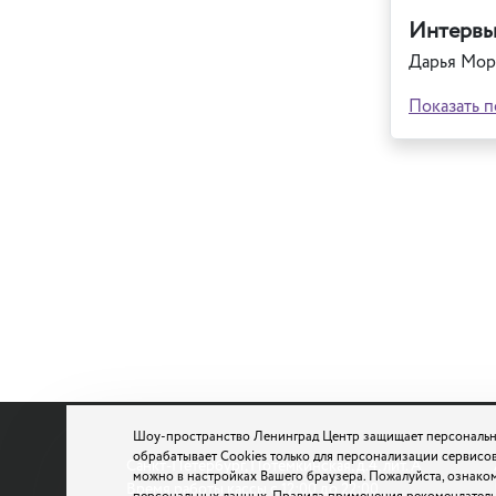
Интервь
Дарья Моро
Показать п
Шоу-пространство Ленинград Центр защищает персональн
обрабатывает Cookies только для персонализации сервисов
Санкт-Петербург, Потемкинская, д.4, лит. А
можно в настройках Вашего браузера. Пожалуйста, ознако
Время работы кассы с 12:00 до 22:00