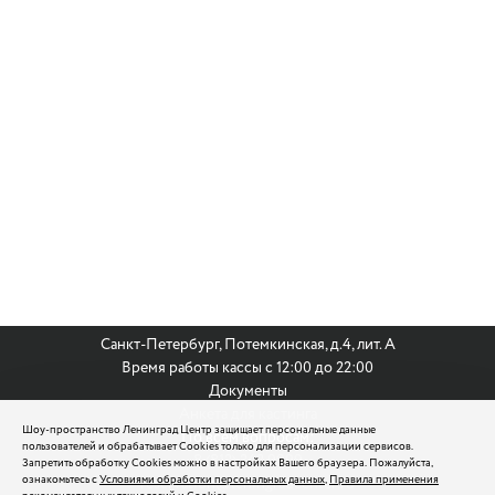
Санкт-Петербург, Потемкинская, д.4, лит. А
Время работы кассы с 12:00 до 22:00
Документы
Анкета для кастинга
Шоу-пространство Ленинград Центр защищает персональные данные
По всем вопросам:
пользователей и обрабатывает Cookies только для персонализации сервисов.
8 (812) 242 9999
Запретить обработку Cookies можно в настройках Вашего браузера. Пожалуйста,
ознакомьтесь с
Условиями обработки персональных данных
,
Правила применения
reservation@leningradcenter.ru