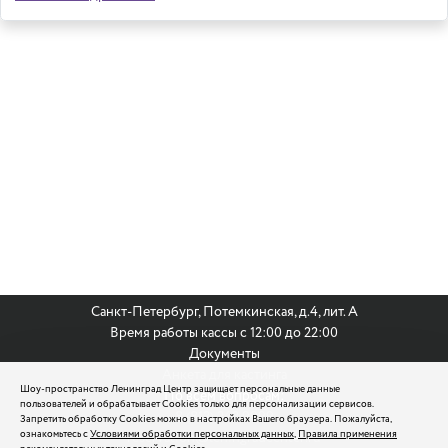
Санкт-Петербург, Потемкинская, д.4, лит. А
Время работы кассы с 12:00 до 22:00
Документы
Анкета для кастинга
Шоу-пространство Ленинград Центр защищает персональные данные
По всем вопросам:
пользователей и обрабатывает Cookies только для персонализации сервисов.
8 (812) 242 9999
Запретить обработку Cookies можно в настройках Вашего браузера. Пожалуйста,
ознакомьтесь с
Условиями обработки персональных данных
,
Правила применения
reservation@leningradcenter.ru