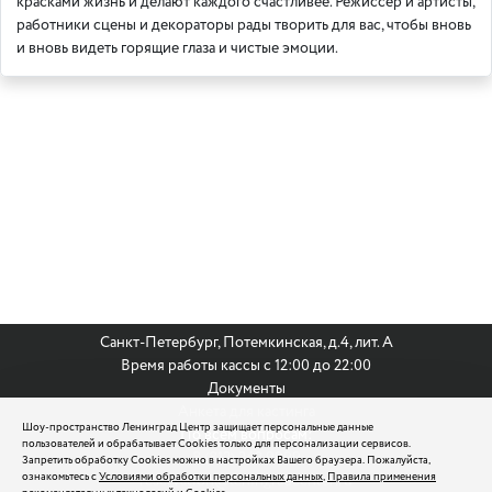
красками жизнь и делают каждого счастливее. Режиссер и артисты,
работники сцены и декораторы рады творить для вас, чтобы вновь
и вновь видеть горящие глаза и чистые эмоции.
Санкт-Петербург, Потемкинская, д.4, лит. А
Время работы кассы с 12:00 до 22:00
Документы
Анкета для кастинга
Шоу-пространство Ленинград Центр защищает персональные данные
По всем вопросам:
пользователей и обрабатывает Cookies только для персонализации сервисов.
8 (812) 242 9999
Запретить обработку Cookies можно в настройках Вашего браузера. Пожалуйста,
ознакомьтесь с
Условиями обработки персональных данных
,
Правила применения
reservation@leningradcenter.ru