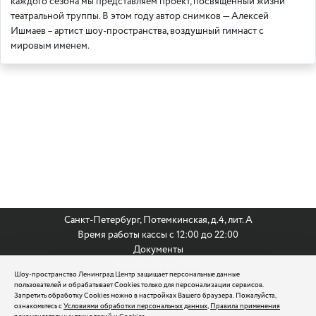
каждого сезона мы представляем проект, посвящённый жизни
театральной труппы. В этом году автор снимков — Алексей
Ишмаев – артист шоу-пространства, воздушный гимнаст с
мировым именем.
Санкт-Петербург, Потемкинская, д.4, лит. А
Время работы кассы с 12:00 до 22:00
Документы
Анкета для кастинга
Шоу-пространство Ленинград Центр защищает персональные данные
По всем вопросам:
пользователей и обрабатывает Cookies только для персонализации сервисов.
8 (812) 242 9999
Запретить обработку Cookies можно в настройках Вашего браузера. Пожалуйста,
ознакомьтесь с
Условиями обработки персональных данных
,
Правила применения
reservation@leningradcenter.ru