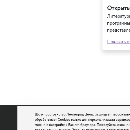
Открыты
Литератур
программы 
представле
Показать п
Шоу-пространство Ленинград Центр защищает персональн
обрабатывает Cookies только для персонализации сервисов
Санкт-Петербург, Потемкинская, д.4, лит. А
можно в настройках Вашего браузера. Пожалуйста, ознако
Время работы кассы с 12:00 до 22:00