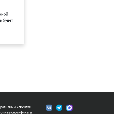
нной
ь будет
ративным клиентам
очные сертификаты