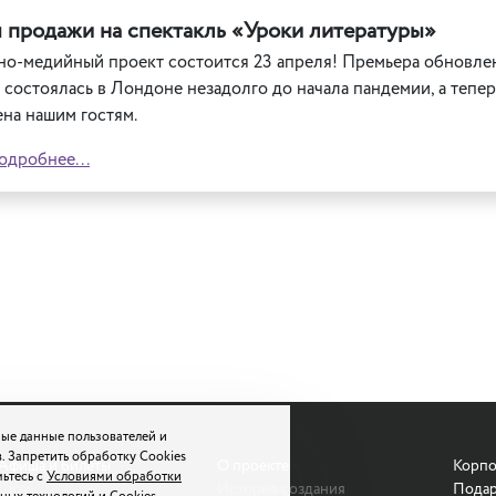
 продажи на спектакль «Уроки литературы»
но-медийный проект состоится 23 апреля! Премьера обновле
состоялась в Лондоне незадолго до начала пандемии, а тепер
на нашим гостям.
одробнее...
ые данные пользователей и
. Запретить обработку Cookies
Афиша и билеты
О проекте
Корпо
мьтесь с
Условиями обработки
Шоу
История создания
Подар