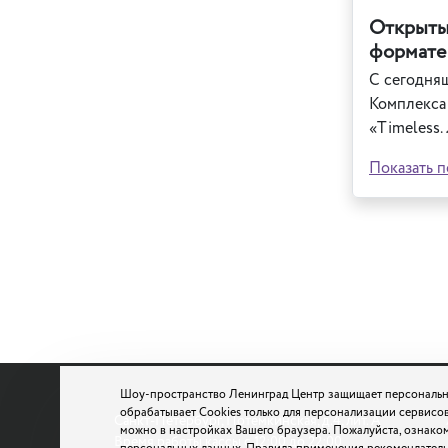
Открыты
формате
С сегодняш
Комплекса
«Timeless.
Показать п
Шоу-пространство Ленинград Центр защищает персональн
обрабатывает Cookies только для персонализации сервисов
Санкт-Петербург, Потемкинская, д.4, лит. А
можно в настройках Вашего браузера. Пожалуйста, ознако
Время работы кассы с 12:00 до 22:00