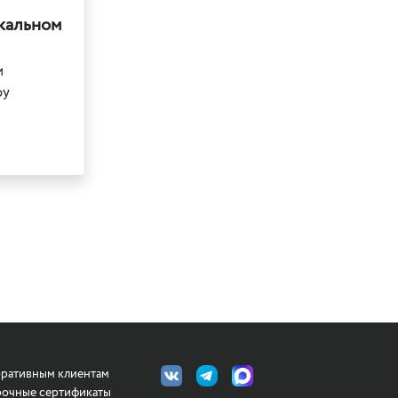
икальном
и
оу
ративным клиентам
очные сертификаты