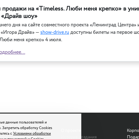
 продажи на «Timeless. Люби меня крепко» в ун
 «Драйв шоу»
него дня на сайте совместного проекта «Ленинград Центра» 
 «Игора Драйв» —
show-drive.ru
доступны билеты на первое ш
 Люби меня крепко»
4 июля.
одробнее...
ые данные пользователей и
. Запретить обработку Cookies
Афиша и билеты
О проекте
Корпо
мьтесь с
Условиями обработки
Шоу
История создания
Подар