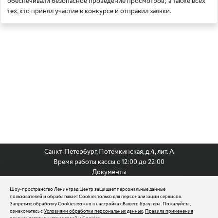
обеспечивали безопасное проведение просмотров; а также всех
тех, кто принял участие в конкурсе и отправил заявки.
Санкт-Петербург, Потемкинская, д.4, лит. А
Время работы кассы с 12:00 до 22:00
Документы
Анкета для кастинга
Шоу-пространство Ленинград Центр защищает персональные данные
По всем вопросам:
пользователей и обрабатывает Cookies только для персонализации сервисов.
8 (812) 242 9999
Запретить обработку Cookies можно в настройках Вашего браузера. Пожалуйста,
ознакомьтесь с
Условиями обработки персональных данных
,
Правила применения
reservation@leningradcenter.ru