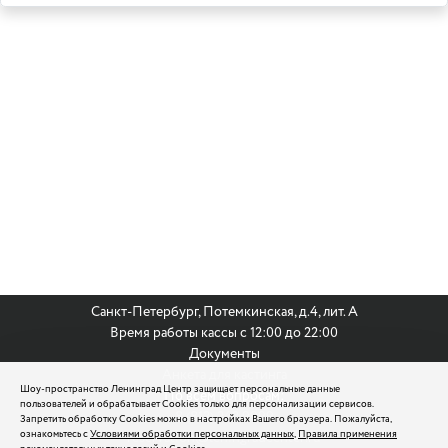
Санкт-Петербург, Потемкинская, д.4, лит. А
Время работы кассы с 12:00 до 22:00
Документы
Анкета для кастинга
Шоу-пространство Ленинград Центр защищает персональные данные
По всем вопросам:
пользователей и обрабатывает Cookies только для персонализации сервисов.
8 (812) 242 9999
Запретить обработку Cookies можно в настройках Вашего браузера. Пожалуйста,
ознакомьтесь с
Условиями обработки персональных данных
,
Правила применения
reservation@leningradcenter.ru