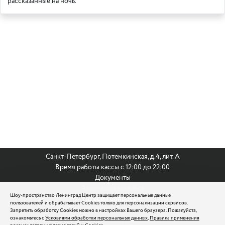
рассказанные на ночь.
Санкт-Петербург, Потемкинская, д.4, лит. А
Время работы кассы с 12:00 до 22:00
Документы
Анкета для кастинга
Шоу-пространство Ленинград Центр защищает персональные данные
По всем вопросам:
пользователей и обрабатывает Cookies только для персонализации сервисов.
8 (812) 242 9999
Запретить обработку Cookies можно в настройках Вашего браузера. Пожалуйста,
ознакомьтесь с
Условиями обработки персональных данных
,
Правила применения
reservation@leningradcenter.ru