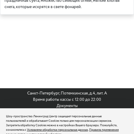
праздничная суета, множество сияющих огней, мягкие хлопья
снега, которые искрятся в свете фонарей.
Санкт-Петербург, Потемкинская, д.4, лит. А
Время работы кассы с 12:00 до 22:00
Документы
Анкета для кастинга
Шоу-пространство Ленинград Центр защищает персональные данные
По всем вопросам:
пользователей и обрабатывает Cookies только для персонализации сервисов.
8 (812) 242 9999
Запретить обработку Cookies можно в настройках Вашего браузера. Пожалуйста,
ознакомьтесь с
Условиями обработки персональных данных
,
Правила применения
reservation@leningradcenter.ru