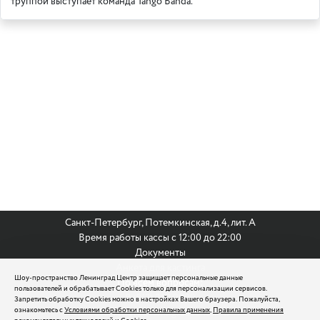
труппой выступает команда Tango Banda.
Санкт-Петербург, Потемкинская, д.4, лит. А
Время работы кассы с 12:00 до 22:00
Документы
Анкета для кастинга
Шоу-пространство Ленинград Центр защищает персональные данные
По всем вопросам:
пользователей и обрабатывает Cookies только для персонализации сервисов.
8 (812) 242 9999
Запретить обработку Cookies можно в настройках Вашего браузера. Пожалуйста,
ознакомьтесь с
Условиями обработки персональных данных
,
Правила применения
reservation@leningradcenter.ru