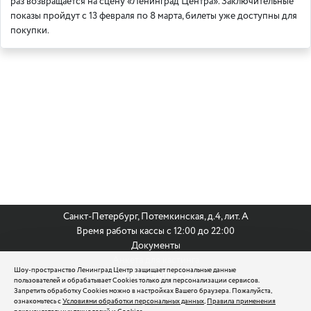
раз возвращается на сцену «Ленинград Центра». Заключительные
показы пройдут с 13 февраля по 8 марта, билеты уже доступны для
покупки.
Санкт-Петербург, Потемкинская, д.4, лит. А
Время работы кассы с 12:00 до 22:00
Документы
Анкета для кастинга
Шоу-пространство Ленинград Центр защищает персональные данные
По всем вопросам:
пользователей и обрабатывает Cookies только для персонализации сервисов.
8 (812) 242 9999
Запретить обработку Cookies можно в настройках Вашего браузера. Пожалуйста,
ознакомьтесь с
Условиями обработки персональных данных
,
Правила применения
reservation@leningradcenter.ru