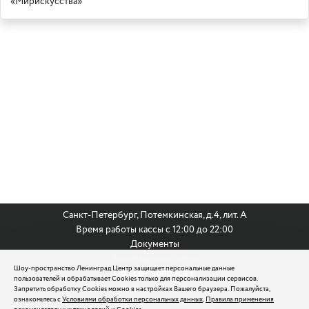
«Мирискусства»
Санкт-Петербург, Потемкинская, д.4, лит. А
Время работы кассы с 12:00 до 22:00
Документы
Анкета для кастинга
Шоу-пространство Ленинград Центр защищает персональные данные
По всем вопросам:
пользователей и обрабатывает Cookies только для персонализации сервисов.
8 (812) 242 9999
Запретить обработку Cookies можно в настройках Вашего браузера. Пожалуйста,
ознакомьтесь с
Условиями обработки персональных данных
,
Правила применения
reservation@leningradcenter.ru