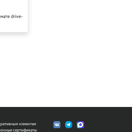
ате drive-
ративным клиентам
очные сертификаты