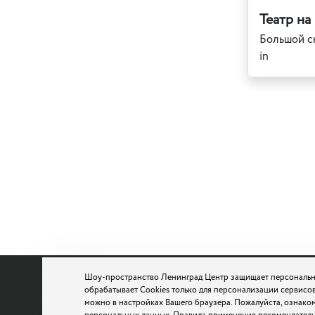
Театр на
Большой сю
in
Шоу-пространство Ленинград Центр защищает персональн
обрабатывает Cookies только для персонализации сервисов
Санкт-Петербург, Потемкинская, д.4, лит. А
можно в настройках Вашего браузера. Пожалуйста, ознако
Время работы кассы с 12:00 до 22:00