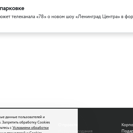
 парковке
жет телеканала «78» о новом шоу «Ленинград Центра» в форм
ые данные пользователей и
. Запретить обработку Cookies
Афиша и билеты
О проекте
Корпо
мьтесь с
Условиями обработки
Шоу
История создания
Подар