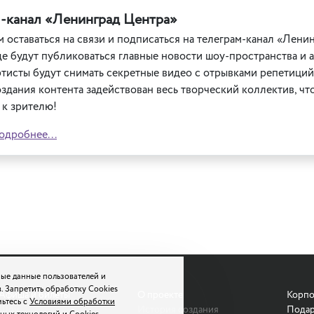
м-канал «Ленинград Центра»
 оставаться на связи и подписаться на телеграм-канал «Лени
де будут публиковаться главные новости шоу-пространства и 
ртисты будут снимать секретные видео с отрывками репетиций
здания контента задействован весь творческий коллектив, чт
 к зрителю!
одробнее...
ые данные пользователей и
. Запретить обработку Cookies
Афиша и билеты
О проекте
Корпо
мьтесь с
Условиями обработки
Шоу
История создания
Подар