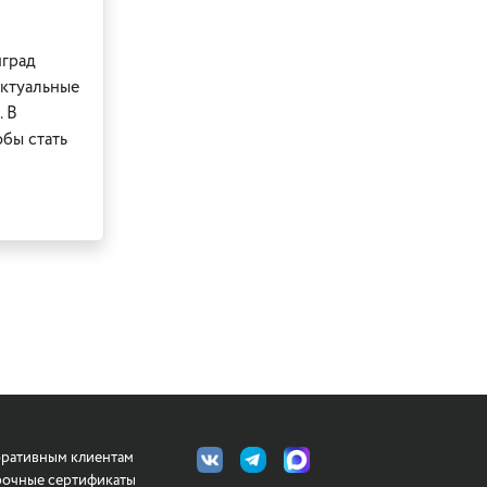
нград
актуальные
. В
обы стать
ративным клиентам
очные сертификаты