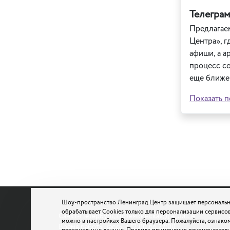
Телегра
Предлагаем
Центра», г
афиши, а а
процесс со
еще ближе
Показать п
Шоу-пространство Ленинград Центр защищает персональн
обрабатывает Cookies только для персонализации сервисов
Санкт-Петербург, Потемкинская, д.4, лит. А
можно в настройках Вашего браузера. Пожалуйста, ознако
Время работы кассы с 12:00 до 22:00