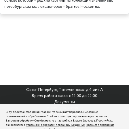
основе которой – редкие картины из коллекции знаменитых
петербургских коллекционеров – братьев Носкиных.
Санкт-Петербург, Потемкинская, д.4, лит. А
Время работы кассы с 12:00 до 22:00
Документы
Анкета для кастинга
Шоу-пространство Ленинград Центр защищает персональные данные
По всем вопросам:
пользователей и обрабатывает Cookies только для персонализации сервисов.
8 (812) 242 9999
Запретить обработку Cookies можно в настройках Вашего браузера. Пожалуйста,
ознакомьтесь с
Условиями обработки персональных данных
,
Правила применения
reservation@leningradcenter.ru