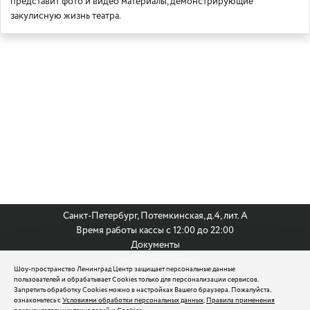
представит фото и видео материалы, демонстрирующие
закулисную жизнь театра.
Санкт-Петербург, Потемкинская, д.4, лит. А
Время работы кассы с 12:00 до 22:00
Документы
Анкета для кастинга
Шоу-пространство Ленинград Центр защищает персональные данные
По всем вопросам:
пользователей и обрабатывает Cookies только для персонализации сервисов.
8 (812) 242 9999
Запретить обработку Cookies можно в настройках Вашего браузера. Пожалуйста,
ознакомьтесь с
Условиями обработки персональных данных
,
Правила применения
reservation@leningradcenter.ru