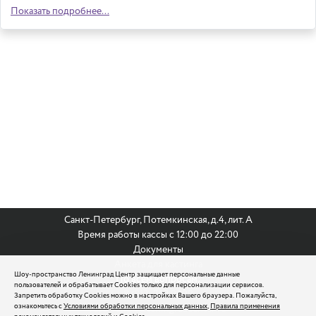
Показать подробнее...
Санкт-Петербург, Потемкинская, д.4, лит. А
Время работы кассы с 12:00 до 22:00
Документы
Анкета для кастинга
Шоу-пространство Ленинград Центр защищает персональные данные
По всем вопросам:
пользователей и обрабатывает Cookies только для персонализации сервисов.
8 (812) 242 9999
Запретить обработку Cookies можно в настройках Вашего браузера. Пожалуйста,
ознакомьтесь с
Условиями обработки персональных данных
,
Правила применения
reservation@leningradcenter.ru