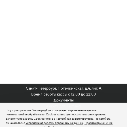
Санкт-Петербург, Потемкинская, д.4, лит. А
Время работы кассы с 12:00 до 22:00
Документы
Анкета для кастинга
Шоу-пространство Ленинград Центр защищает персональные данные
По всем вопросам:
пользователей и обрабатывает Cookies только для персонализации сервисов.
8 (812) 242 9999
Запретить обработку Cookies можно в настройках Вашего браузера. Пожалуйста,
ознакомьтесь с
Условиями обработки персональных данных
,
Правила применения
reservation@leningradcenter.ru